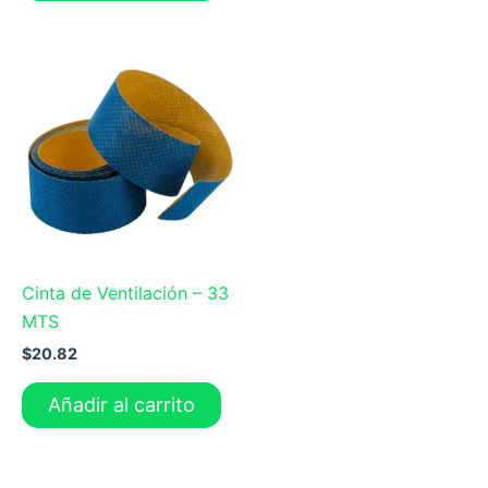
de
pr
Cinta de Ventilación – 33
MTS
$
20.82
Añadir al carrito