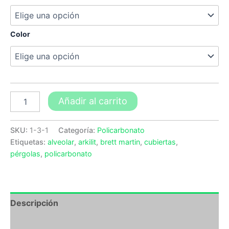
Color
Añadir al carrito
SKU:
1-3-1
Categoría:
Policarbonato
Etiquetas:
alveolar
,
arkilit
,
brett martin
,
cubiertas
,
pérgolas
,
policarbonato
Descripción
Información adicional