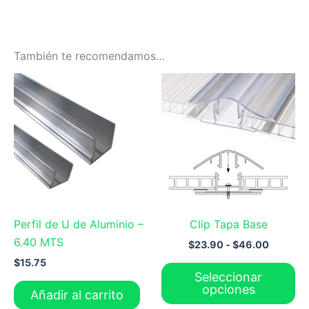
También te recomendamos…
Rango
Es
de
pr
precios:
desde
ti
$23.90
mú
hasta
va
$46.00
La
op
se
Perfil de U de Aluminio –
Clip Tapa Base
pu
6.40 MTS
ele
$
23.90
-
$
46.00
en
$
15.75
Seleccionar
la
opciones
Añadir al carrito
pá