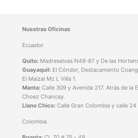
Nuestras Oficinas
Ecuador
Quito:
Madreselvas N48-87 y De las Hortensi
Guayaquil:
El Cóndor, Destacamento Coang
El Maizal Mz L Villa 1.
Manta:
Calle 309 y Avenida 217. Atrás de la 
Choez Chancay.
Llano Chico:
Calle Gran Colombia y calle 2
Colombia
Bogota:
CL 70 # 75 - 49