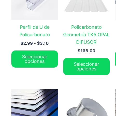
hasta
variantes.
var
$3.10
Las
La
opciones
op
Perfil de U de
Policarbonato
se
se
Policarbonato
Geometría TK5 OPAL
pueden
pu
DIFUSOR
$
2.99
-
$
3.10
elegir
ele
$
168.00
en
en
Seleccionar
la
la
opciones
Seleccionar
página
pá
opciones
de
de
producto
pr
Este
Es
producto
pr
tiene
tie
múltiples
múl