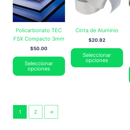
variantes.
var
Las
La
opciones
op
Policarbonato TEC
Cinta de Aluminio
se
se
FSX Compacto 3mm
$
20.82
pueden
pu
$
50.00
elegir
ele
Seleccionar
en
en
opciones
Seleccionar
la
la
opciones
página
pá
de
de
producto
pr
1
2
→