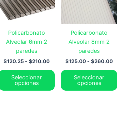
hasta
hasta
iantes.
variantes.
variante
$210.00
$260.00
s
Las
Las
ciones
opciones
opcione
Policarbonato
Policarbonato
se
se
Alveolar 6mm 2
Alveolar 8mm 2
eden
pueden
pueden
paredes
paredes
gir
elegir
elegir
$
120.25
-
$
210.00
$
125.00
-
$
260.00
en
en
la
la
Seleccionar
Seleccionar
gina
página
página
opciones
opciones
de
de
oducto
producto
product