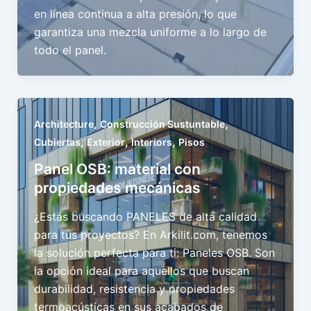
en línea continua a alta presión, lo que
garantiza una mezcla uniforme a lo largo de
todo el panel.
,
,
Architecture
Construcción Sustuntable
,
,
,
Cubiertas
Exterior
Interiors
Pisos
Panel OSB: material con
propiedades mecánicas
¿Estás buscando PANELES de alta calidad
para tus proyectos? En Arkilit.com, tenemos
la solución perfecta para ti: Paneles OSB. Son
la opción ideal para aquellos que buscan
durabilidad, resistencia y propiedades
termoacústicas en sus acabados de