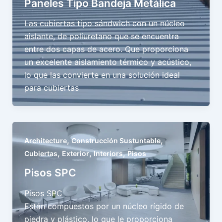
Paneles Tipo Bandeja Metálica
Las cubiertas tipo sándwich con un núcleo
aislante, de poliuretano que se encuentra
entre dos capas de acero. Que proporciona
un excelente aislamiento térmico y acústico,
lo que las convierte en una solución ideal
para cubiertas
,
,
Architecture
Construcción Sustuntable
,
,
,
Cubiertas
Exterior
Interiors
Pisos
Pisos SPC
Pisos SPC
Están compuestos por un núcleo rígido de
piedra y plástico, lo que le proporciona