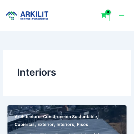
Ir
Facebook
Instagram
TikTok
al
contenido
Interiors
,
,
Architecture
Construcción Sustuntable
,
,
,
Cubiertas
Exterior
Interiors
Pisos