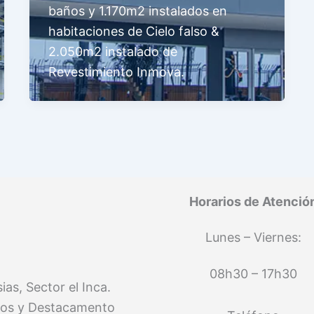
baños y 1.170m2 instalados en
habitaciones de Cielo falso &
2.050m2 instalado de
Revestimiento Inmova.
Horarios de Atenció
Lunes – Viernes:
08h30 – 17h30
as, Sector el Inca.
os y Destacamento