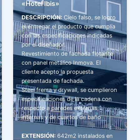
«Hotel Ibis»
DESCRIPCIÓN:
Cielo falso, se logro
el entregar el producto que cumplía
con las especificaciones indicadas
por el diseñador.
Revestimiento de fachada flotante
con panel metálico Inmova. El
cliente acepto la propuesta
presentada de fachada.
Steel frema y drywall, se cumplieron
especificaciones de la cadena con
respecto a paredes externas,
internas y de cuartos de baño
EXTENSIÓN:
642m2 instalados en