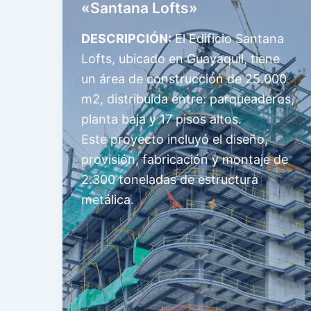
«Santana Lofts»
DESCRIPCIÓN:
El Edificio Santana
Lofts, ubicado en Guayaquil, tiene
un área de construcción de 25.000
m2, distribuida entre: parqueaderos,
planta baja y 17 pisos altos.
Este proyecto incluyó el diseño,
provisión, fabricación y montaje de
2.300 toneladas de estructura
metálica.