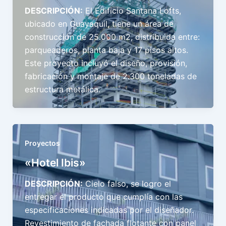
DESCRIPCIÓN:
El Edificio Santana Lofts,
ubicado en Guayaquil, tiene un área de
construcción de 25.000 m2, distribuida entre:
parqueaderos, planta baja y 17 pisos altos.
Este proyecto incluyó el diseño, provisión,
fabricación y montaje de 2.300 toneladas de
estructura metálica.
Proyectos
«Hotel Ibis»
DESCRIPCIÓN:
Cielo falso, se logro el
entregar el producto que cumplía con las
especificaciones indicadas por el diseñador.
Revestimiento de fachada flotante con panel