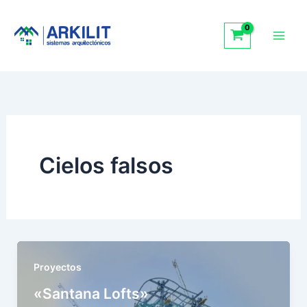
Ir
Facebook
Instagram
TikTok
al
contenido
Cielos falsos
Proyectos
«Santana Lofts»